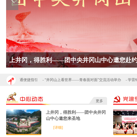
“青马工程”上井冈 挺膺担当得胜利
冈山往返交通便捷指引
-
“井冈山上看世界——青春面对面”交流活动举办
-
学雷锋
更多
上井冈，得胜利——团中央井冈
山中心邀您来圣地
[详细]