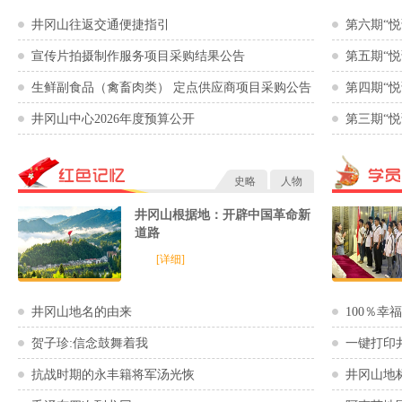
井冈山往返交通便捷指引
第六期“
宣传片拍摄制作服务项目采购结果公告
第五期“
生鲜副食品（禽畜肉类） 定点供应商项目采购公告
第四期“
井冈山中心2026年度预算公开
第三期“
史略
人物
井冈山根据地：开辟中国革命新
道路
[详细]
井冈山地名的由来
100％幸
贺子珍:信念鼓舞着我
一键打印
抗战时期的永丰籍将军汤光恢
井冈山地